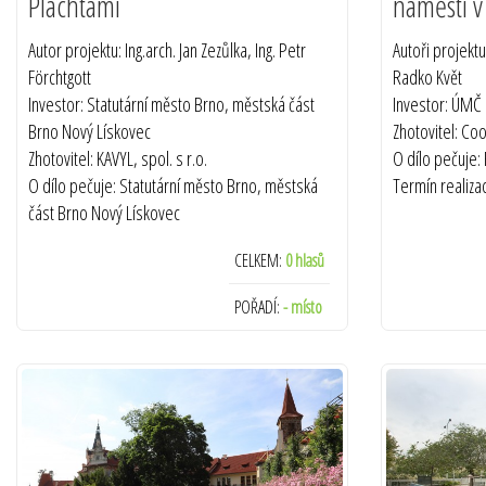
Plachtami
náměstí v
Autor projektu: Ing.arch. Jan Zezůlka, Ing. Petr
Autoři projektu
Förchtgott
Radko Květ
Investor: Statutární město Brno, městská část
Investor: ÚMČ 
Brno Nový Lískovec
Zhotovitel: Coo
Zhotovitel: KAVYL, spol. s r.o.
O dílo pečuje: F
O dílo pečuje: Statutární město Brno, městská
Termín realiza
část Brno Nový Lískovec
Termín realizace: 2012
CELKEM:
0 hlasů
POŘADÍ:
- místo