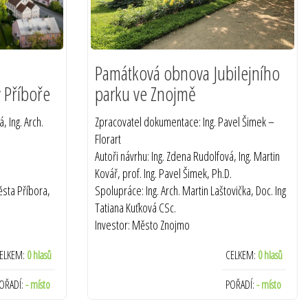
Památková obnova Jubilejního
v Příboře
parku ve Znojmě
, Ing. Arch.
Zpracovatel dokumentace: Ing. Pavel Šimek –
Florart
Autoři návrhu: Ing. Zdena Rudolfová, Ing. Martin
Kovář, prof. Ing. Pavel Šimek, Ph.D.
ěsta Příbora,
Spolupráce: Ing. Arch. Martin Laštovička, Doc. Ing
Tatiana Kuťková CSc.
Investor: Město Znojmo
Zhotovitel: DS BRNO + FIRESTA
ELKEM:
0 hlasů
CELKEM:
0 hlasů
O dílo pečuje: Městská zeleň Znojmo , p.o. ,
komplexní péče o celý areál
OŘADÍ:
- místo
POŘADÍ:
- místo
Termín realizace: 2021