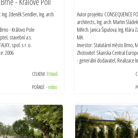
 Brně - Králově Poli
: Ing. Zdeněk Sendler, Ing. arch.
Autor projektu: CONSEQUENCE 
architects, Ing. arch. Martin Sládek,
Brno - Královo Pole
MArch. Janica Šipulova; Ing. Klára 
ptel, stavební a.s.
MA.
ALKY, spol. s r. o.
Investor: Statutární město Brno, 
ce: 2006
Zhotovitel: Skanska Central Europ
- generální dodavatel, Realizace k
úprav: KAVYL, spol. s r. o., Cercis, s
CELKEM:
0 hlasů
C
Péče o stromy - Josef Haško, Ing. J
O dílo pečuje: Odbor životního p
POŘADÍ:
- místo
P
Brno-střed, KAVYL, spol. s r.o.
Termín realizace: 2022-20