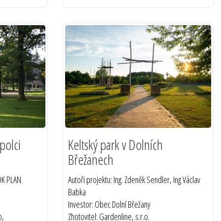
polci
Keltský park v Dolních
Břežanech
 OK PLAN
Autoři projektu: Ing. Zdeněk Sendler, Ing Václav
Babka
Investor: Obec Dolní Břežany
o,
Zhotovitel: Gardenline, s.r.o.