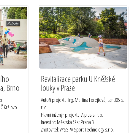
ího
Revitalizace parku U Kněžské
va, Brno
louky v Praze
er
Autoři projektu: Ing. Martina Forejtová, Land05 s.
MČ Královo
r. o.
Hlavní inženýr projektu: A plus s. r. o.
Investor: Městská část Praha 3
Zhotovitel: VYSSPA Sport Technology s.r.o.