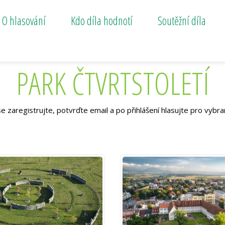
O hlasování
Kdo díla hodnotí
Soutěžní díla
PARK ČTVRTSTOLETÍ
e zaregistrujte, potvrďte email a po přihlášení hlasujte pro vybra