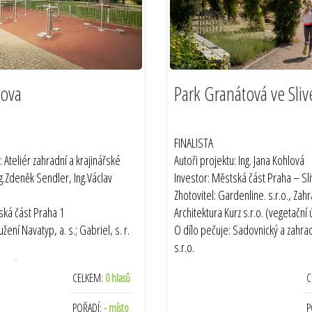
nova
Park Granátová ve Sliv
FINALISTA
: Ateliér zahradní a krajinářské
Autoři projektu: Ing. Jana Kohlová
ng.Zdeněk Sendler, Ing.Václav
Investor: Městská část Praha – Sl
Zhotovitel: Gardenline. s.r.o., Zah
ská část Praha 1
Architektura Kurz s.r.o. (vegetační
žení Navatyp, a. s.; Gabriel, s. r.
O dílo pečuje: Sadovnický a zahra
s.r.o.
 správce - Martin Břeň, zeleň a
Termín realizace: 2019
CELKEM:
0 hlasů
C
by s.r.o.
ce: 2008
POŘADÍ:
- místo
P