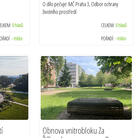
O dílo pečuje: MČ Praha 3, Odbor ochrany
životního prostředí
Termín realizace: 2020
ELKEM:
0 hlasů
CELKEM:
0 hlasů
OŘADÍ:
- místo
POŘADÍ:
- místo
í
Obnova vnitrobloku Za