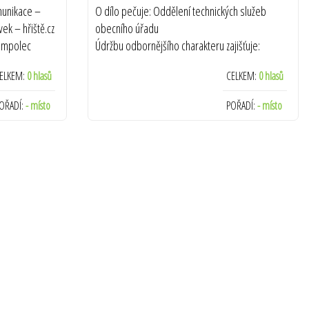
munikace –
O dílo pečuje: Oddělení technických služeb
vek – hřiště.cz
obecního úřadu
Humpolec
Údržbu odbornějšího charakteru zajišťuje:
Zahradní Architektura Kurz
ELKEM:
0 hlasů
CELKEM:
0 hlasů
Termín realizace: 2010
OŘADÍ:
- místo
POŘADÍ:
- místo