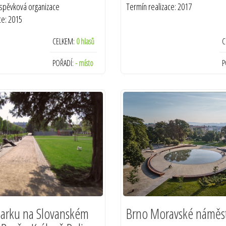
íspěvková organizace
Termín realizace: 2017
ce: 2015
CELKEM:
0 hlasů
C
POŘADÍ:
- místo
P
arku na Slovanském
Brno Moravské náměst