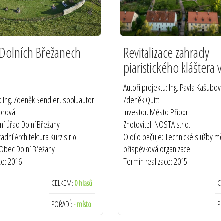
 Dolních Břežanech
Revitalizace zahrady
piaristického kláštera 
Autoři projektu: Ing. Pavla Kašubová
u: Ing. Zdeněk Sendler, spoluautor
Zdeněk Quitt
borová
Investor: Město Příbor
ní úřad Dolní Břežany
Zhotovitel: NOSTA s.r.o.
radní Architektura Kurz s.r.o.
O dílo pečuje: Technické služby m
 Obec Dolní Břežany
příspěvková organizace
ce: 2016
Termín realizace: 2015
CELKEM:
0 hlasů
C
POŘADÍ:
- místo
P