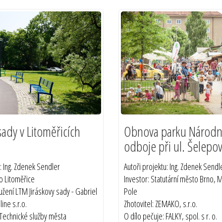
sady v Litoměřicích
Obnova parku Národn
odboje při ul. Šelepo
u: Ing. Zdenek Sendler
Autoři projektu: Ing. Zdenek Sendl
o Litoměřice
Investor: Statutární město Brno, 
ružení LTM Jiráskovy sady - Gabriel
Pole
line s.r.o.
Zhotovitel: ZEMAKO, s.r.o.
 Technické služby města
O dílo pečuje: FALKY, spol. s r. o.