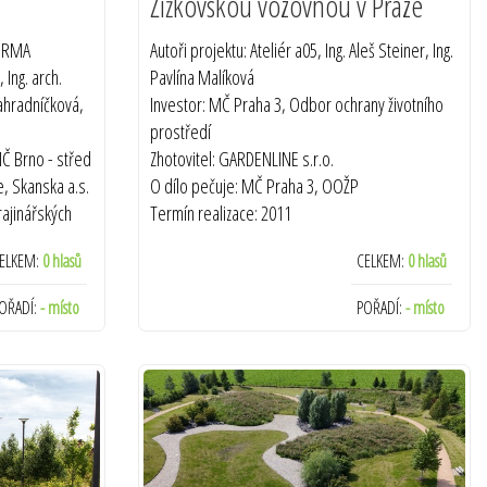
Žižkovskou vozovnou v Praze
FORMA
Autoři projektu: Ateliér a05, Ing. Aleš Steiner, Ing.
 Ing. arch.
Pavlína Malíková
Zahradníčková,
Investor: MČ Praha 3, Odbor ochrany životního
prostředí
MČ Brno - střed
Zhotovitel: GARDENLINE s.r.o.
e, Skanska a.s.
O dílo pečuje: MČ Praha 3, OOŽP
rajinářských
Termín realizace: 2011
pol. s r. o.,
ELKEM:
0 hlasů
CELKEM:
0 hlasů
iří Zapadlo
rostředí ÚMČ
OŘADÍ:
- místo
POŘADÍ:
- místo