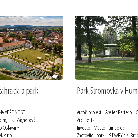
ahrada a park
Park Stromovka v Hum
ENA VEŘEJNOSTI
Autoři projektu: Atelier Partero +
: Ing. Jitka Vágnerová
Architects
to Oslavany
Investor: Město Humpolec
l, s.r.o.
Zhotovitel: park – STAVBY a.s. Brn