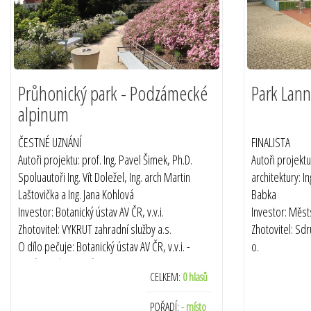
Průhonický park - Podzámecké
Park Lan
alpinum
ČESTNÉ UZNÁNÍ
FINALISTA
Autoři projektu: prof. Ing. Pavel Šimek, Ph.D.
Autoři projektu
Spoluautoři Ing. Vít Doležel, Ing. arch Martin
architektury: I
Laštovička a Ing. Jana Kohlová
Babka
Investor: Botanický ústav AV ČR, v.v.i.
Investor: Měst
Zhotovitel: VYKRUT zahradní služby a.s.
Zhotovitel: Sdru
O dílo pečuje: Botanický ústav AV ČR, v.v.i. -
o.
Správa Průhonického parku
O dílo pečuje:
CELKEM:
0 hlasů
Termín realizace: 2017
úklid - CDV služ
Termín realiza
POŘADÍ:
- místo