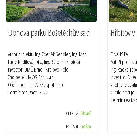
Obnova parku Božetěchův sad
Hřbitov v
Autor projektu: Ing. Zdeněk Sendler, Ing. Mgr.
FINALISTA
Lucie Radilová, Dis., Ing. Barbora Kubická
Autoři projekt
Investor: ÚMČ Brno - Královo Pole
Ing. Radka Tá
Zhotovitel: IMOS Brno, a.s.
Investor: Obec
O dílo pečuje: FALKY, spol. s r. o.
Zhotovitel: Zah
Termín realizace: 2022
O dílo pečuje:
Termín realiza
CELKEM:
0 hlasů
POŘADÍ:
- místo