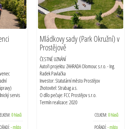
enci
Mládkovy sady (Park Okružní) v
Prostějově
ČESTNÉ UZNÁNÍ
Autoři projektu: ZAHRADA Olomouc s.r.o. - Ing.
ivenec
Radek Pavlačka
radní
Investor: Statutární město Prostějov
 úpravy)
Zhotovitel: Strabag a.s.
dnický servis
O dílo pečuje: FCC Prostějov s.r.o.
Termín realizace: 2020
ELKEM:
0 hlasů
CELKEM:
0 hlasů
OŘADÍ:
- místo
POŘADÍ:
- místo