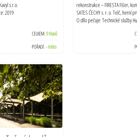
avyl s.r.o.
rekonstrukce – FIRESTA Fišer, ko
ce: 2019
SATES ČECHY s. r. o. Telč, herní pr
O dílo pečuje: Technické služby 
Termín realizace: 2019
CELKEM:
0 hlasů
C
POŘADÍ:
- místo
P