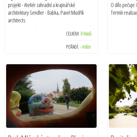
projekt - Ateliér zahradní a krajinářské
O dílo pečuje: K
architektury Sendler - Babka, Pavel Mudřík
Termín realiza
architects
Investor: statutární město Zlín - odbor městské
CELKEM:
0 hlasů
zeleně
Zhotovitel: PSG - International a.s.
POŘADÍ:
- místo
O dílo pečuje: Odbor městské zeleně - Magistrát
města Zlína, ACRIS ZAHRADY s.r.o.
Termín realizace: 2014